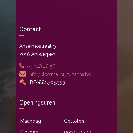
Contact
Anselmostraat 9
2018 Antwerpen
03 248 48 56
info@kleermakerijzuzanna.be
BE0881.705.353
Openingsuren
Maandag
Gesloten
Dinsdag
09:30 - 17:00